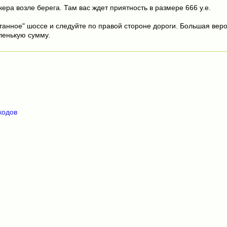
кера возле берега. Там вас ждет приятность в размере 666 у.е.
ятанное" шоссе и следуйте по правой стороне дороги. Большая веро
ленькую сумму.
кодов