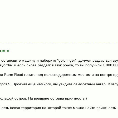
ion.»
остановите машину и наберите "goldfinger", должен раздасться зву
ordie" и если снова раздался звук рожка, то вы получили 1.000.00
на Farm Road гоните под железнодорожным мостом и на центре пру
ворот 5. Проехав еще немного, вы увидите самолетный ангар. В угл
ольшой остров. На вершине осторва приятность:)
d есть некая территория на которой также можно найти приятность.