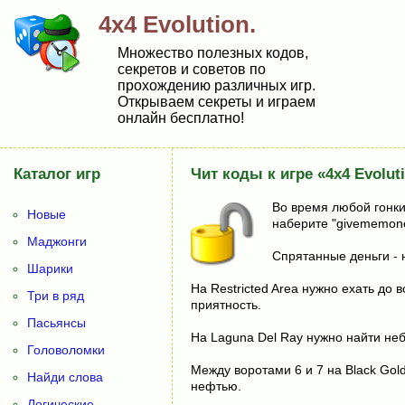
4x4 Evolution.
Множество полезных кодов,
секретов и советов по
прохождению различных игр.
Открываем секреты и играем
онлайн бесплатно!
Каталог игр
Чит коды к игре «4x4 Evolut
Во время любой гонки 
Новые
наберите "givememoney
Маджонги
Спрятанные деньги - 
Шарики
На Restricted Area нужно ехать до 
Три в ряд
приятность.
Пасьянсы
На Laguna Del Ray нужно найти неб
Головоломки
Между воротами 6 и 7 на Black Gol
Найди слова
нефтью.
Логические