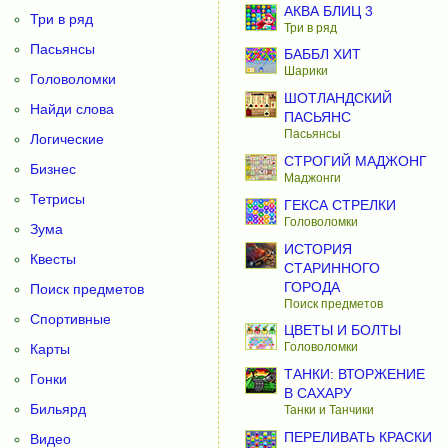
АКВА БЛИЦ 3
Три в ряд
Три в ряд
Пасьянсы
БАББЛ ХИТ
Шарики
Головоломки
ШОТЛАНДСКИЙ
Найди слова
ПАСЬЯНС
Пасьянсы
Логические
СТРОГИЙ МАДЖОНГ
Бизнес
Маджонги
Тетрисы
ГЕКСА СТРЕЛКИ
Головоломки
Зума
ИСТОРИЯ
Квесты
СТАРИННОГО
ГОРОДА
Поиск предметов
Поиск предметов
Спортивные
ЦВЕТЫ И БОЛТЫ
Головоломки
Карты
ТАНКИ: ВТОРЖЕНИЕ
Гонки
В САХАРУ
Бильярд
Танки и Танчики
ПЕРЕЛИВАТЬ КРАСКИ
Видео