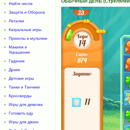
ОБЫЧНЫЙ ДЕНЬ (Стрелялки
Найти числа
Защита и Оборона
Леталки
Казуальные игры
Приколы и мультики
Макияж и
Украшения
Гадание
Драки
Детские игры
Танки и Танчики
Кроссворды
Игры для девочек
Готовить еду
Игры для двоих