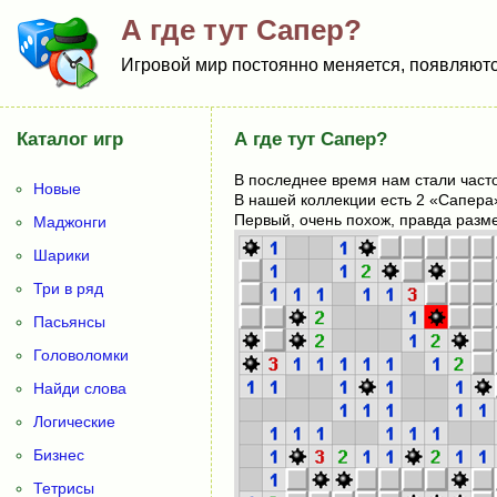
А где тут Сапер?
Игровой мир постоянно меняется, появляются
Каталог игр
А где тут Сапер?
В последнее время нам стали часто
Новые
В нашей коллекции есть 2 «Сапера»
Первый, очень похож, правда разме
Маджонги
Шарики
Три в ряд
Пасьянсы
Головоломки
Найди слова
Логические
Бизнес
Тетрисы