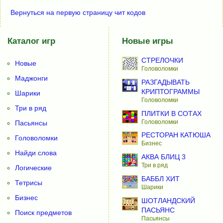
Вернуться на первую страницу чит кодов
Каталог игр
Новые игры
СТРЕЛОЧКИ
Новые
Головоломки
Маджонги
РАЗГАДЫВАТЬ
КРИПТОГРАММЫ
Шарики
Головоломки
Три в ряд
ПЛИТКИ В СОТАХ
Головоломки
Пасьянсы
РЕСТОРАН КАТЮША
Головоломки
Бизнес
Найди слова
АКВА БЛИЦ 3
Три в ряд
Логические
БАББЛ ХИТ
Тетрисы
Шарики
Бизнес
ШОТЛАНДСКИЙ
ПАСЬЯНС
Поиск предметов
Пасьянсы