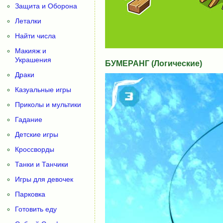
Защита и Оборона
Леталки
Найти числа
Макияж и
Украшения
БУМЕРАНГ (Логические)
Драки
Казуальные игры
Приколы и мультики
Гадание
Детские игры
Кроссворды
Танки и Танчики
Игры для девочек
Парковка
Готовить еду