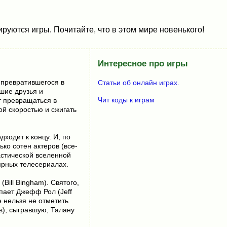
руются игры. Почитайте, что в этом мире новенького!
Интересное про игры
ы превратившегося в
Статьи об онлайн играх.
вшие друзья и
Чит коды к играм
т превращаться в
й скоростью и сжигать
дходит к концу. И, по
ко сотен актеров (все-
тастической вселенной
ярных телесериалах.
(Bill Bingham). Святого,
упает Джефф Рол (Jeff
е нельзя не отметить
is), сыгравшую, Талану