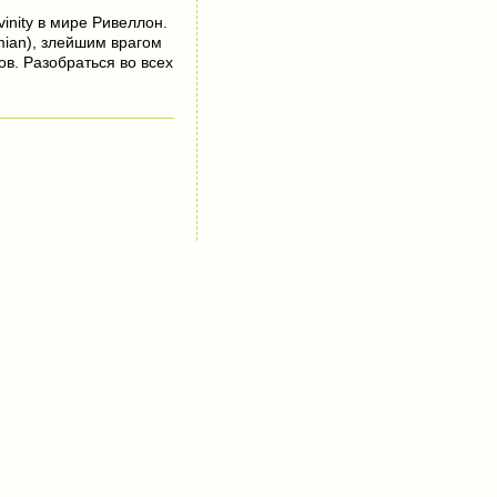
vinity в мире Ривеллон.
mian), злейшим врагом
в. Разобраться во всех