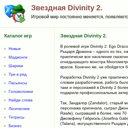
Звездная Divinity 2.
Игровой мир постоянно меняется, появляются
Каталог игр
Звездная Divinity 2.
В ролевой игре Divinity 2: Ego Dra
Новые
Рыцаря Дракона – одного из тех, н
практически все население сказоч
Маджонги
огнедышащего монстра Многометров
Шарики
врагов. Конечно же, не обойдется б
Три в ряд
Разработка Divinity 2 уже практиче
словам разработчиков, работа была
Пасьянсы
таки и персонажей в Divinity 2 бо
Головоломки
подарили профессиональные актеры
Найди слова
Так, Зандалор (Zandalor), старый ма
персонажа оригинала, сыграл Джонни
Логические
Rawle), сыгравший в более, чем 70
Тетрисы
Джозефину Габриэль (Josefina Gabri
(Talana), могущественного Рыцаря 
Бизнес