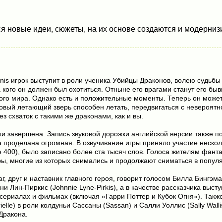
 новые идеи, сюжеты, на их основе создаются и модернизи
conis игрок выступит в роли ученика Убийцы Драконов, волею судьб
а кого он должен был охотиться. Отныне его врагами станут его бы
ного мира. Однако есть и положительные моменты. Теперь он може
ый летающий зверь способен летать, передвигаться с невероятно
ез схваток с такими же драконами, как и вы.
ски завершена. Запись звуковой дорожки английской версии также по
 проделана огромная. В озвучивание игры приняло участие несколь
лее 400), было записано более ста тысяч слов. Голоса жителям фан
, многие из которых снимались и продолжают сниматься в попул
г, друг и наставник главного героя, говорит голосом Билла Бингэма 
 Лин-Пиркис (Johnnie Lyne-Pirkis), а в качестве рассказчика выст
 сериалах и фильмах (включая «Гарри Поттер и Кубок Огня»). Такж
elle) в роли колдуньи Сассаны (Sassan) и Салли Уоллис (Sally Wall
Дракона.