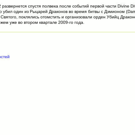
2 развернется спустя полвека после событий первой части Divine Di
го убил один из Рыцарей Драконов во время битвы с Дэмионом (Da
Святого, поклялись отомстить и организовали орден Убийц Драконо
ем уже во втором квартале 2009-го года.
остей