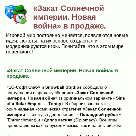
«Закат Солнечной
империи. Новая
война» в продаже.
Игровой мир постоянно меняется, появляются новые
идеи, сюжеты, на их основе создаются и
модернизируются игры. Почитайте, что в этом мире
новенького!
«Закат Солнечной империи. Новая война» в
продаже.
«1С-СофтКлаб»
и
Snowball Studios
сообщили о
поступлении в продажу сборника
«Закат Солнечной
империи. Новая война»
(в оригинальном варианте -
Sins
of a Solar Empire — Trinity
). В сборник вошла как
оригинальная космическая стратегия
«Закат Солнечной
империи»
, так и два дополнения -
«Последний рубеж»
(Entrenchment) и
«Дипломатия»
(Diplomacy). Все игры
представлены как на русском языке, так и на английском.