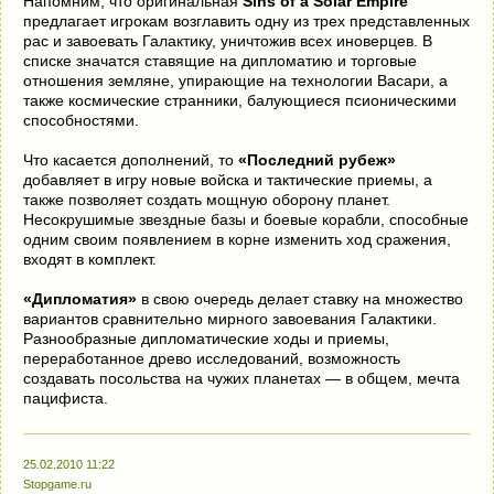
Напомним, что оригинальная
Sins of a Solar Empire
предлагает игрокам возглавить одну из трех представленных
рас и завоевать Галактику, уничтожив всех иноверцев. В
списке значатся ставящие на дипломатию и торговые
отношения земляне, упирающие на технологии Васари, а
также космические странники, балующиеся псионическими
способностями.
Что касается дополнений, то
«Последний рубеж»
добавляет в игру новые войска и тактические приемы, а
также позволяет создать мощную оборону планет.
Несокрушимые звездные базы и боевые корабли, способные
одним своим появлением в корне изменить ход сражения,
входят в комплект.
«Дипломатия»
в свою очередь делает ставку на множество
вариантов сравнительно мирного завоевания Галактики.
Разнообразные дипломатические ходы и приемы,
переработанное древо исследований, возможность
создавать посольства на чужих планетах — в общем, мечта
пацифиста.
25.02.2010 11:22
Stopgame.ru