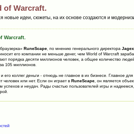
of Warcraft.
 новые идеи, сюжеты, на их основе создаются и модернизи
f Warcraft.
«браузерка»
RuneScape
, по мнению генерального директора
Jagex
носит его компании не меньше денег, чем World of Warcraft зарабат
ают порядка десяти миллионов человек, а общее количество людей
за 105 миллионов.
 и его коллег деньги - отнюдь не главное в их бизнесе. Главное для
т человек или нет. Если он играет в
RuneScape
, он является объе
м успехов и неудач. Рады счастью пользователей игры и надеемся
рой.
остей