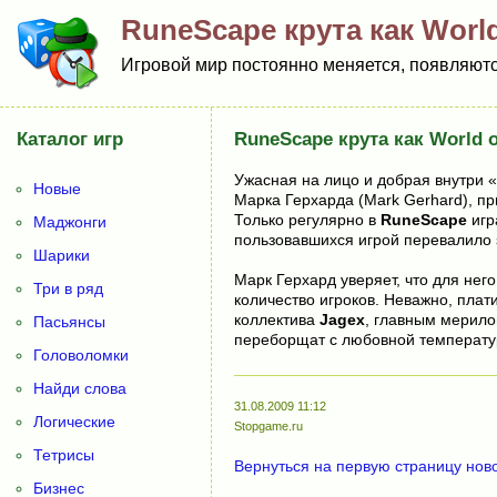
RuneScape крута как World 
Игровой мир постоянно меняется, появляются
Каталог игр
RuneScape крута как World o
Ужасная на лицо и добрая внутри 
Новые
Марка Герхарда (Mark Gerhard), при
Только регулярно в
RuneScape
игр
Маджонги
пользовавшихся игрой перевалило 
Шарики
Марк Герхард уверяет, что для него
Три в ряд
количество игроков. Неважно, плати
коллектива
Jagex
, главным мерило
Пасьянсы
переборщат с любовной температу
Головоломки
Найди слова
31.08.2009 11:12
Логические
Stopgame.ru
Тетрисы
Вернуться на первую страницу нов
Бизнес