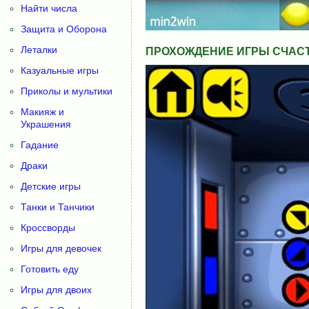
Найти числа
Защита и Оборона
Леталки
ПРОХОЖДЕНИЕ ИГРЫ СЧАСТЛ
Казуальные игры
Приколы и мультики
Макияж и
Украшения
Гадание
Драки
Детские игры
Танки и Танчики
Кроссворды
Игры для девочек
Готовить еду
Игры для двоих