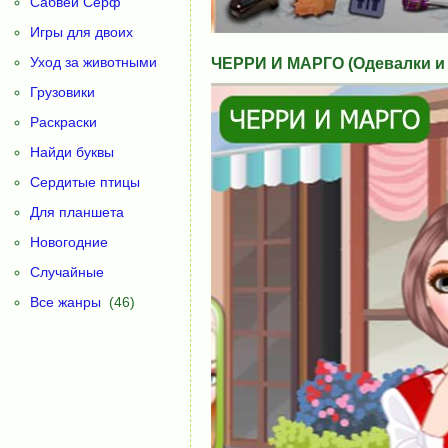
Сабвей Серф
Игры для двоих
Уход за животными
ЧЕРРИ И МАРГО (Одевалки и
Грузовики
Раскраски
Найди буквы
Сердитые птицы
Для планшета
Новогодние
Случайные
Все жанры
(46)