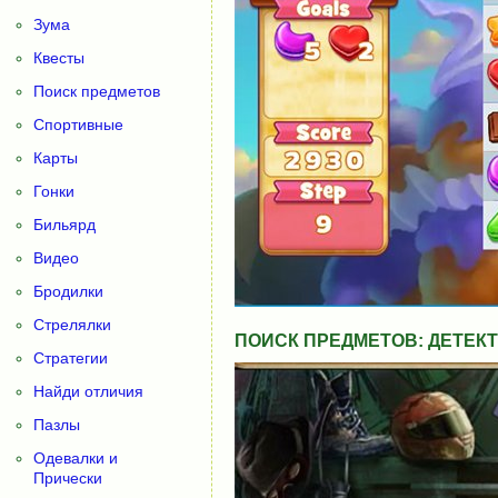
Зума
Квесты
Поиск предметов
Спортивные
Карты
Гонки
Бильярд
Видео
Бродилки
Стрелялки
ПОИСК ПРЕДМЕТОВ: ДЕТЕКТИ
Стратегии
Найди отличия
Пазлы
Одевалки и
Прически