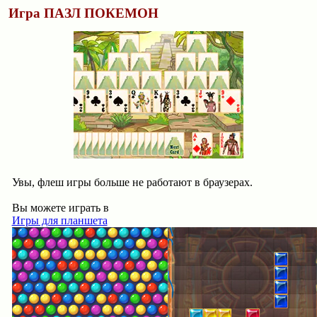
Игра ПАЗЛ ПОКЕМОН
Увы, флеш игры больше не работают в браузерах.
Вы можете играть в
Игры для планшета