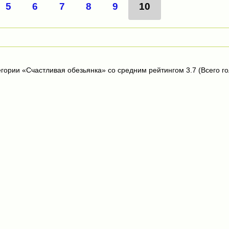
5
6
7
8
9
10
егории «Счастливая обезьянка» со средним рейтингом 3.7 (Всего го