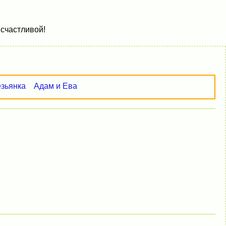
 счастливой!
езьянка
Адам и Ева