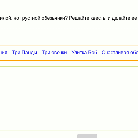
илой, но грустной обезьянки? Решайте квесты и делайте ее
ния
Три Панды
Три овечки
Улитка Боб
Счастливая об