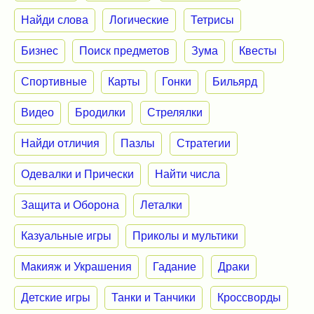
Найди слова
Логические
Тетрисы
Бизнес
Поиск предметов
Зума
Квесты
Спортивные
Карты
Гонки
Бильярд
Видео
Бродилки
Стрелялки
Найди отличия
Пазлы
Стратегии
Одевалки и Прически
Найти числа
Защита и Оборона
Леталки
Казуальные игры
Приколы и мультики
Макияж и Украшения
Гадание
Драки
Детские игры
Танки и Танчики
Кроссворды