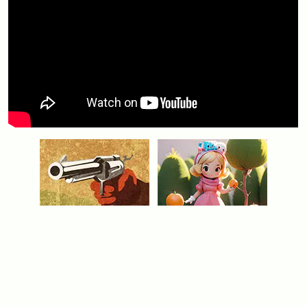
Видео
ПАРТИЯ В ЧЕРВЫ 2
. В «Червах» главное что? Не
брать во взятках червонную масть и даму пик! Посмотрите,
как справляется с этим игрок. Проведите свободную
минутку на портале Min2win, приглашаем Вас смотреть
видео
онлайн из нашего рейтинга, а
игры на весь экран
позволят раскрыть содержание каждого сюжета во всей