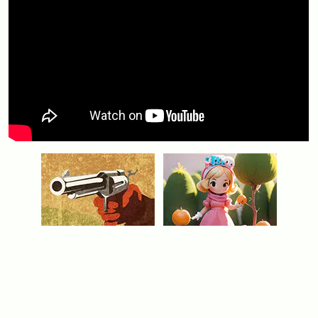
Видео
УРОК МАТЕМАТИКИ
. Устный счет — штука
полезная. Посмотрите фрагмент прохождения игры -
этакого увлекательного математического тренажера...
Проведите свободную минутку на портале Min2win,
приглашаем Вас смотреть
видео
онлайн из нашего