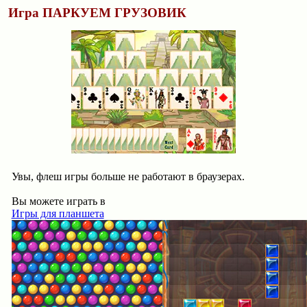
Игра ПАРКУЕМ ГРУЗОВИК
Увы, флеш игры больше не работают в браузерах.
Вы можете играть в
Игры для планшета